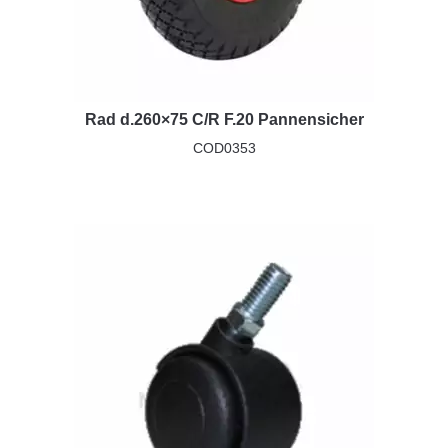
Rad d.260×75 C/R F.20 Pannensicher
COD0353