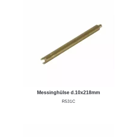
Messinghülse d.10x218mm
R531C