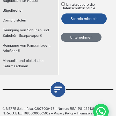
Bügeleisen für Kessel
Ich akzeptiere die
Datenschutzrichtlinie.
Bügelbretter
Dampfpistolen
Reinigung von Schuhen und
Zubehör: Scarpavapor®
Unternehmen
Reinigung von Klimaanlagen:
AriaSana®
Manuelle und elektrische
Kehrmaschinen
© BIEFFE S.r.l. – P.Iva: 02078000417 – Numero REA: PS- 152438 –
N.Reg.A.E.E.: IT08050000005019 –
Privacy Policy
–
Informativa e gestione